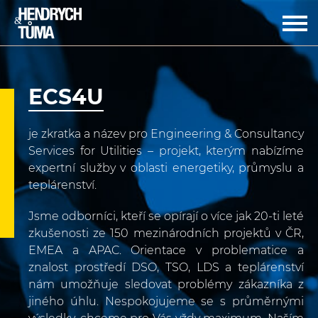
CZ
EN
Jaroslav Hendrych
Miloš Tůma
ECS4U
O projektu
Portfolio služeb
je zkratka a název pro Engineering & Consultancy
Kontakty
Services for Utilities – projekt, kterým nabízíme
expertní služby v oblasti energetiky, průmyslu a
teplárenství.
Jsme odborníci, kteří se opírají o více jak 20-ti leté
zkušenosti ze 150 mezinárodních projektů v ČR,
EMEA a APAC. Orientace v problematice a
znalost prostředí DSO, TSO, LDS a teplárenství
nám umožňuje sledovat problémy zákazníka z
jiného úhlu. Nespokojujeme se s průměrnými