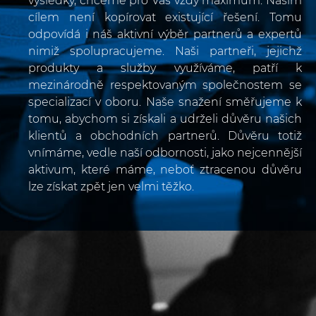
výsledky, chceme pro Vás vždy maximum. Naším
cílem není kopírovat existující řešení. Tomu
odpovídá i náš aktivní výběr partnerů a expertů
nimiž spolupracujeme. Naši partneři, jejichž
produkty a služby využíváme, patří k
mezinárodně respektovaným společnostem se
specializací v oboru. Naše snažení směřujeme k
tomu, abychom si získali a udrželi důvěru našich
klientů a obchodních partnerů. Důvěru totiž
vnímáme, vedle naší odbornosti, jako nejcennější
aktivum, které máme, neboť ztracenou důvěru
lze získat zpět jen velmi těžko.